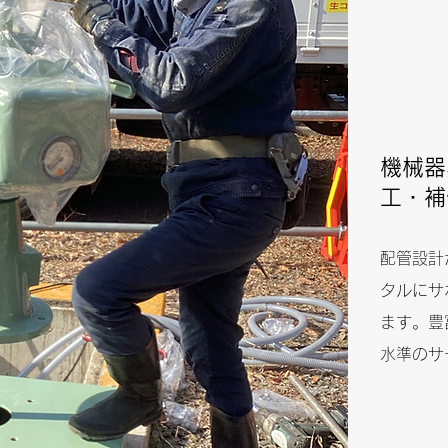
機械器
工・補
配管設計
タルにサ
ます。豊
水準のサ