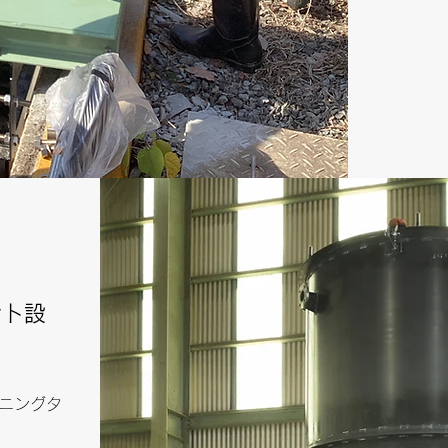
ント設
ス
ニングタ