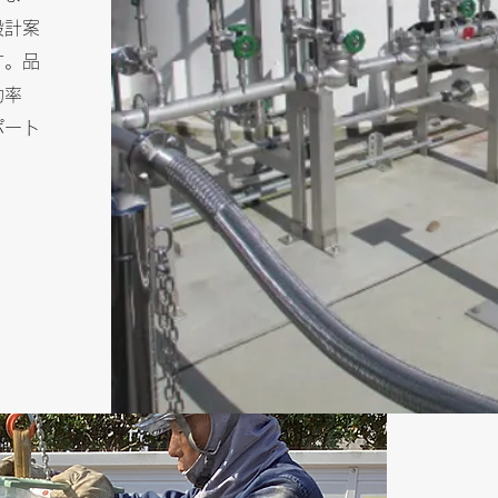
設計案
す。品
効率
ポート