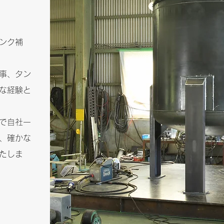
タンク補
事、タン
な経験と
で自社一
、確かな
たしま